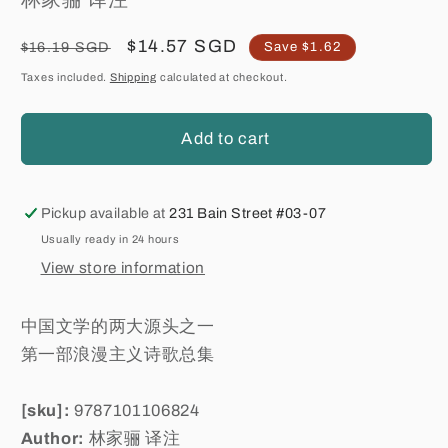
Regular
Sale
$14.57 SGD
$16.19 SGD
Save $1.62
price
price
Taxes included.
Shipping
calculated at checkout.
Add to cart
Pickup available at
231 Bain Street #03-07
Usually ready in 24 hours
View store information
中国文学的两大源头之一
第一部浪漫主义诗歌总集
[sku]:
9787101106824
Author:
林家骊 译注