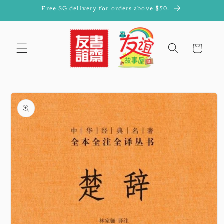
Skip to
Free SG delivery for orders above $50.
content
Cart
Skip to
product
information