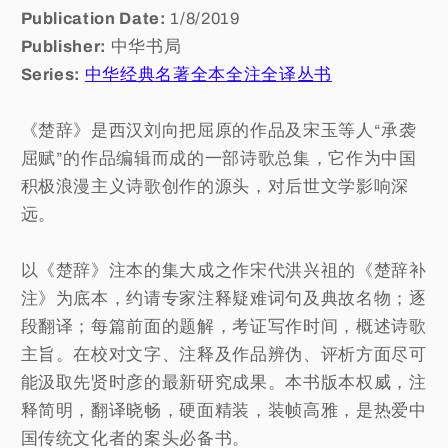
Publication Date:
1/8/2019
Publisher:
中华书局
Series:
中华经典名著全本全注全译丛书
《楚辞》是西汉刘向把屈原的作品及宋玉等人“承袭
屈赋”的作品编辑而成的一部诗歌总集，它作为中国
积极浪漫主义诗歌创作的源头，对后世文学影响深
远。
以《楚辞》注本的集大成之作宋代洪兴祖的《楚辞补
注》为底本，约请专家注释疑难词句及典故名物；逐
段翻译；每篇前面的题解，考证写作时间，概述诗歌
主旨。在校对文字、注释及作品辨伪、评析方面尽可
能汲取先贤时彦的最新研究成果。本书版本权威，注
释简明，翻译晓畅，硬面精装，装帧高雅，是热爱中
国传统文化者的案头必备书。