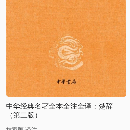
Open
media
中华经典名著全本全注全译：楚辞
1
in
（第二版）
modal
林家骊 译注