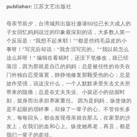
publisher:
江苏文艺出版社
母亲节前夕，台湾城邦出版社邀请50位已长大成人的
子女回忆妈妈说过的印象最深刻的话，大多数人第一
个反应是：“我想不起来耶！”“都是些鸡毛蒜皮的小
事呀！”写完后却说：“我含泪写完的。”“我以前怎么
这么坏呀！” 编辑在看稿时，还没下笔修改，就已经
落泪，因为那就是自己的妈妈：总是被任性的你关在
门外独自忍受落寞，静静地修复那颗受伤的心；总是
故作坚强，说这没什么，一个人默默承受失去丈夫所
带来的隐痛；总是在丈夫失业、小孩还小的拮据时
刻，挺身而出承担养家重任。 因为是妈妈，纵使做的
是不起眼的琐碎事，却操了一辈子的心。不管你长多
大，每每回头，都会发现母亲就在那儿，在家里的沙
发上，在我们的血和心上。纵使她再老，再丑，都是
我们一辈子的牵挂。