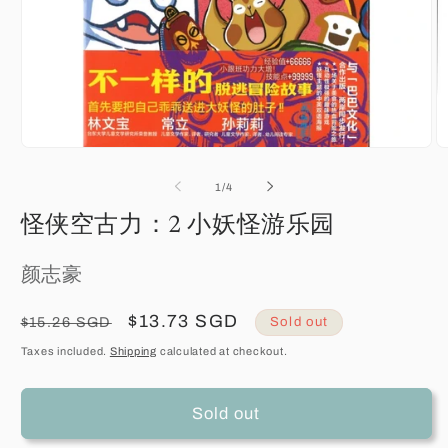
Open
O
media
m
1
2
of
1
/
4
in
in
modal
m
怪侠空古力：2 小妖怪游乐园
颜志豪
Regular
Sale
$13.73 SGD
$15.26 SGD
Sold out
price
price
Taxes included.
Shipping
calculated at checkout.
Sold out