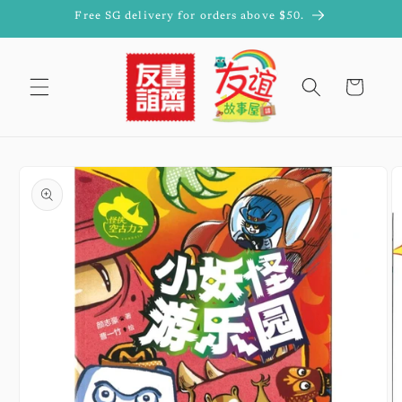
Skip to
Free SG delivery for orders above $50.
content
Cart
Skip to
product
information