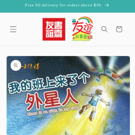
Skip to
Free SG delivery for orders above $50.
content
Cart
Skip to
product
information