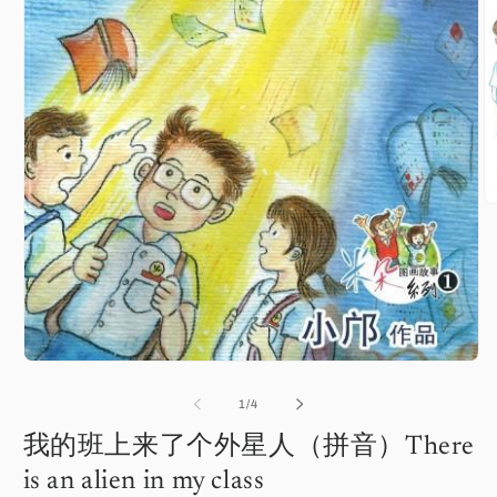
O
m
2
in
m
Open
media
1
of
1
/
4
in
modal
我的班上来了个外星人（拼音）There
is an alien in my class