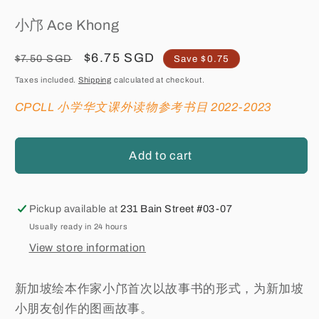
小邝 Ace Khong
Regular
Sale
$6.75 SGD
$7.50 SGD
Save $0.75
price
price
Taxes included.
Shipping
calculated at checkout.
CPCLL 小学华文课外读物参考书目 2022-2023
Add to cart
Pickup available at
231 Bain Street #03-07
Usually ready in 24 hours
View store information
新加坡绘本作家小邝首次以故事书的形式，为新加坡
小朋友创作的图画故事。