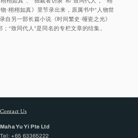
栩栩如真”、“独裁者访谈”和“致同代人”。“栩
开物·栩栩如真》里节录出来，原属书中“人物世
节录自另一部长篇小说《时间繁史·哑瓷之光》
部；“致同代人”是同名的专栏文章的结集。
Contact Us
Maha Yu Yi Pte Ltd
Tel: +65 63365222