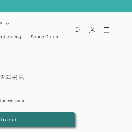
书
Log
Cart
in
cation map
Space Rental
坡青年书局
 at checkout.
 to cart