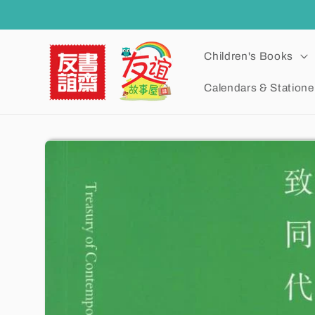
Skip to
content
Children's Books
Calendars & Statione
Skip to
product
information