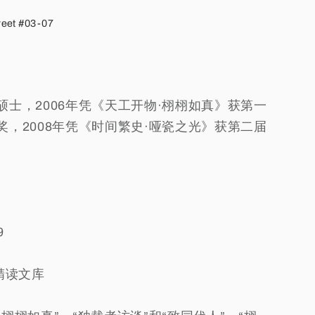
reet #03-07
士，2006年凭《天工开物·栩栩如真》获第一
，2008年凭《时间繁史·哑瓷之光》获第二届
。
9
精读文库