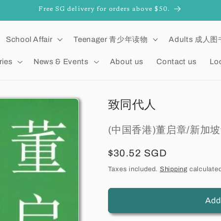
Free SG delivery for orders above $50.
School Affair
Teenager 青少年读物
Adults 成人图
ries
News & Events
About us
Contact us
Lo
致同代人
(中国香港)董启章/新加
Regular
$30.52 SGD
price
Taxes included.
Shipping
calculated
Add