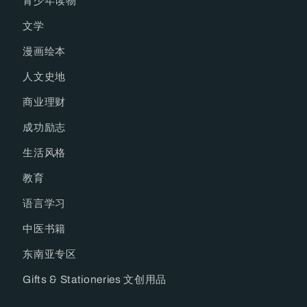
青少年读物
文学
漫画绘本
人文史地
商业理财
成功励志
生活风格
教育
语言学习
中医书籍
东南亚专区
Gifts & Stationeries 文创用品